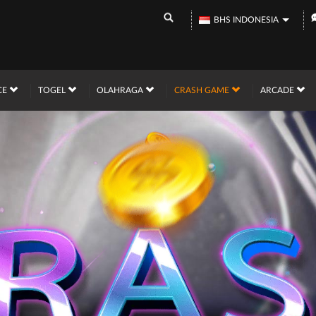
BHS INDONESIA
CE
TOGEL
OLAHRAGA
CRASH GAME
ARCADE