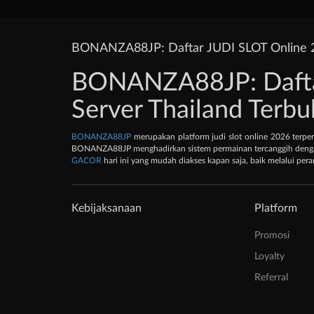
BONANZA88JP: Daftar JUDI SLOT Online 20
BONANZA88JP: Daftar
Server Thailand Terbu
BONANZA88JP
merupakan platform judi slot online 2026 terper
BONANZA88JP menghadirkan sistem permainan tercanggih dengan
GACOR
hari ini yang mudah diakses kapan saja, baik melalui pe
Kebijaksanaan
Platform
Promosi
Loyalty
Referral