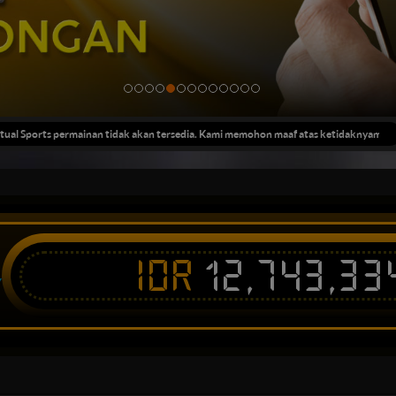
orts permainan tidak akan tersedia. Kami memohon maaf atas ketidaknyamanan yang m
IDR
12,743,33
Y