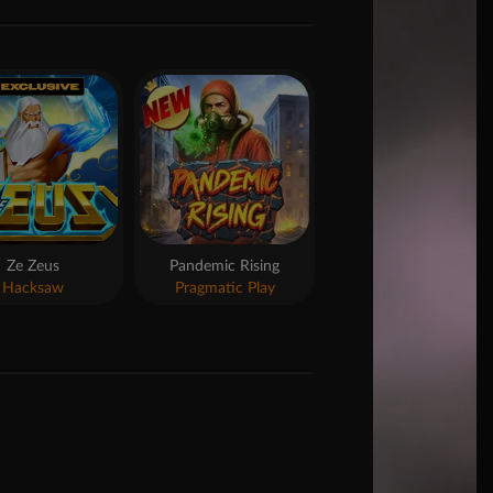
Ze Zeus
Pandemic Rising
Hacksaw
Pragmatic Play