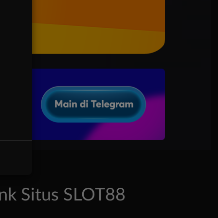
nk Situs SLOT88