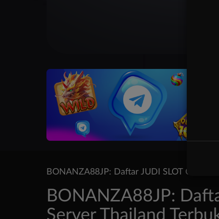
BONANZA88JP: Daftar JUDI SLOT Online 202
BONANZA88JP: Daftar
Server Thailand Terbu