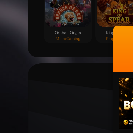
Orphan Organ
King Of Spear
MicroGaming
Pragmatic Pla