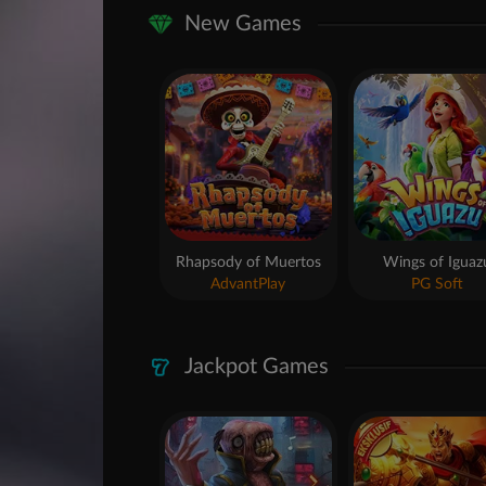
New Games
Rhapsody of Muertos
Wings of Iguaz
AdvantPlay
PG Soft
Jackpot Games