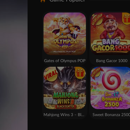
Gates of Olympus POP
Bang Gacor 1000
Mahjong Wins 3 – Black Scatter
Sweet Bonanza 250