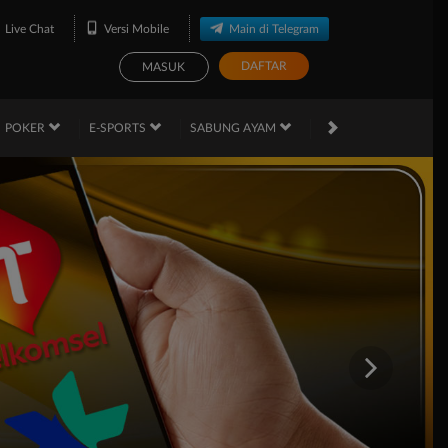
Live Chat
Versi Mobile
Main di Telegram
DAFTAR
MASUK
PROMOSI
POKER
E-SPORTS
SABUNG AYAM