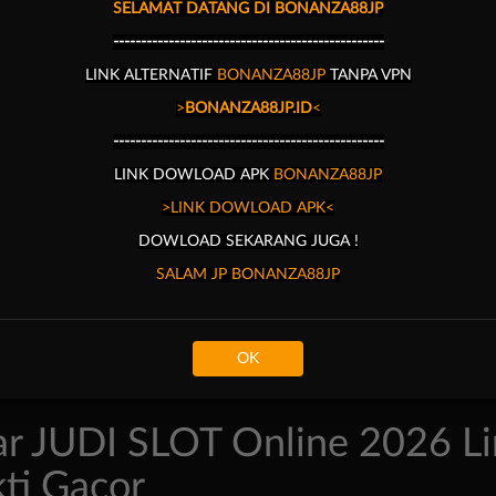
SELAMAT DATANG DI BONANZA88JP
-------------------------------------------------
LINK ALTERNATIF
BONANZA88JP
TANPA VPN
>
BONANZA88JP.ID
<
-------------------------------------------------
LINK DOWLOAD APK
BONANZA88JP
>
LINK DOWLOAD APK<
DOWLOAD SEKARANG JUGA !
SALAM JP BONANZA88JP
OK
6 Link Situs SLOT88 Server Thailand Terbukti Gacor
 JUDI SLOT Online 2026 Li
kti Gacor