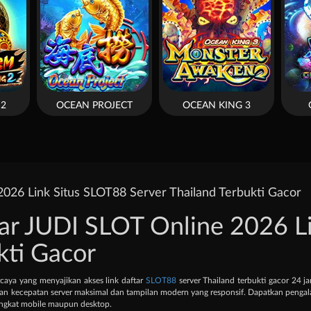
 2
OCEAN PROJECT
OCEAN KING 3
26 Link Situs SLOT88 Server Thailand Terbukti Gacor
 JUDI SLOT Online 2026 Li
kti Gacor
caya yang menyajikan akses link daftar
SLOT88
server Thailand terbukti gacor 24 j
 kecepatan server maksimal dan tampilan modern yang responsif. Dapatkan peng
rangkat mobile maupun desktop.