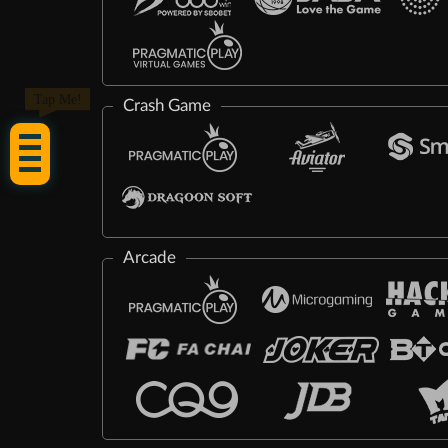
Tap Me!
Crash Game
Arcade