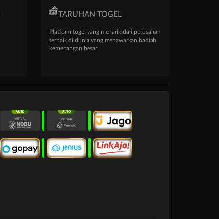
O
TARUHAN TOGEL
Platform togel yang menarik dari perusahan
terbaik di dunia yang menawarkan hadiah
kemenangan besar