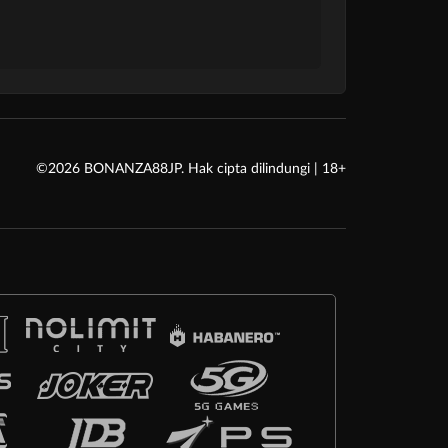
©2026 BONANZA88JP. Hak cipta dilindungi | 18+