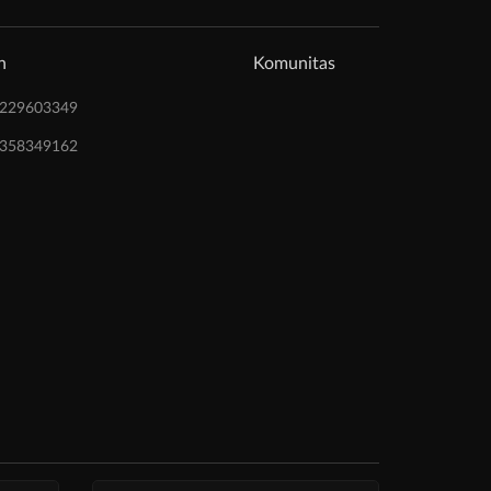
n
Komunitas
229603349
358349162