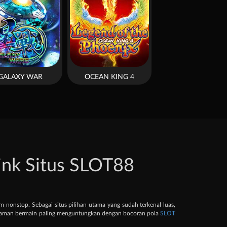
GALAXY WAR
OCEAN KING 4
nk Situs SLOT88
am nonstop. Sebagai situs pilihan utama yang sudah terkenal luas,
alaman bermain paling menguntungkan dengan bocoran pola
SLOT