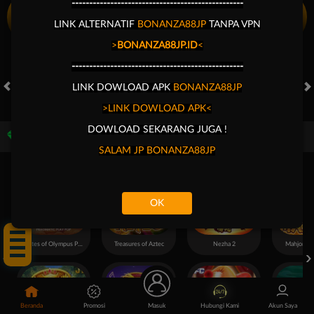
-------------------------------------------------
IDR
12,671,259,455
LINK ALTERNATIF
BONANZA88JP
TANPA VPN
>
BONANZA88JP.ID
<
-------------------------------------------------
LINK DOWLOAD APK
BONANZA88JP
HOT GAMES
SLOTS
LIVE CASINO
RACE
TOGEL
OL
>
LINK DOWLOAD APK<
DOWLOAD SEKARANG JUGA !
Game Populer
SALAM JP BONANZA88JP
OK
Tap Me!
Gates of Olympus POP
Treasures of Aztec
Nezha 2
Mahjong 
Beranda
Promosi
Masuk
Hubungi Kami
Akun Saya