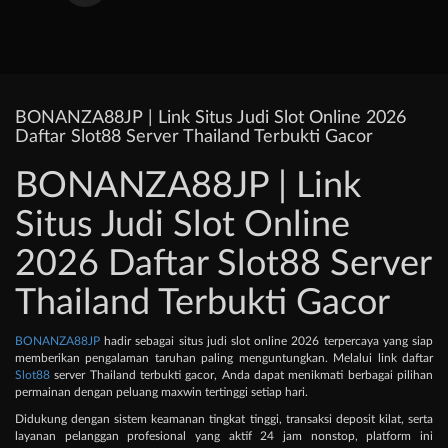
BONANZA88JP | Link Situs Judi Slot Online 2026
Daftar Slot88 Server Thailand Terbukti Gacor
BONANZA88JP | Link
Situs Judi Slot Online
2026 Daftar Slot88 Server
Thailand Terbukti Gacor
BONANZA88JP
hadir sebagai situs judi slot online 2026 terpercaya yang siap
memberikan pengalaman taruhan paling menguntungkan. Melalui link daftar
Slot88
server Thailand terbukti gacor, Anda dapat menikmati berbagai pilihan
permainan dengan peluang maxwin tertinggi setiap hari.
Didukung dengan sistem keamanan tingkat tinggi, transaksi deposit kilat, serta
layanan pelanggan profesional yang aktif 24 jam nonstop, platform ini