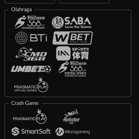
Olahraga
Crash Game