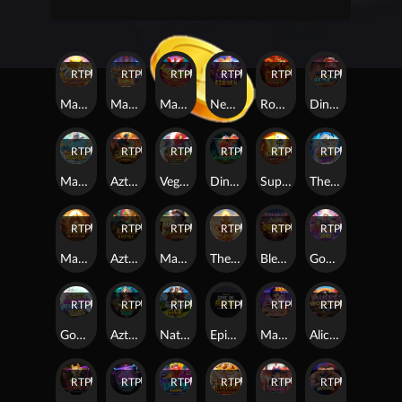
RTP
RTP
RTP
98%
RTP
RTP
RTP
98%
Mahjong Legend
Mahjong Legend Xmas
Mahjong of the Phoenix
Neko Reborn
Roma Kingdom
Dino Gems
RTP
RTP
98%
RTP
96%
RTP
98%
RTP
97%
RTP
Mahjong of the White Tiger
Aztec Legend
Veggies Bonanza
Dino Pops
Super Ace X
The Beat of Olympus 1000
RTP
96%
RTP
98%
RTP
97%
RTP
98%
RTP
98%
RTP
98%
Mahjong Legacy
Aztec Empire
Mafia Ways
The Monkey King
Blessing of the Dragon
Government Joke
RTP
96%
RTP
95%
RTP
RTP
85%
RTP
91%
RTP
80%
Government Disco
Aztec Empire 1000
Natural Ace
Epic of Aztec
Mafia Ways II : Metro Haven Heist
Alice's Wonder
RTP
RTP
91%
RTP
95%
RTP
83%
RTP
RTP
87%