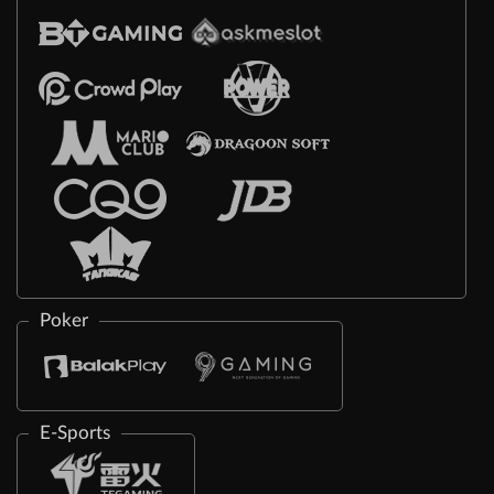
Poker
E-Sports