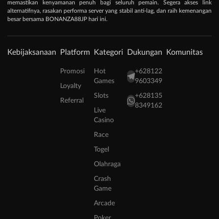
memastikan kenyamanan penuh bagi seluruh pemain. Segera akses link
alternatifnya, rasakan performa server yang stabil anti-lag, dan raih kemenangan
besar bersama BONANZA88JP hari ini.
Kebijaksanaan
Platform
Kategori
Dukungan
Komunitas
Promosi
Hot
+628122
Games
9603349
Loyalty
Slots
+628135
Referral
8349162
Live
Casino
Race
Togel
Olahraga
Crash
Game
Arcade
Poker