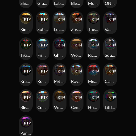
Shiba Mogul
Grand Shine
Lab 19 Mania
Blessing of the Tiger
Moe Moe Cute
ONE Boxing
RTP
91%
RTP
92%
RTP
87%
RTP
84%
RTP
81%
RTP
84%
Kingdom Z
Subway Runner
Lucky NangKwak
Zushi Prime
The King Joker
Vampire Hunter
RTP
89%
RTP
85%
RTP
81%
RTP
86%
RTP
RTP
82%
Tiki Paradise
Fishing's Paradise
Ghost House
Wonder Cuisine
Rich Rich Water
Squid Toon
RTP
89%
RTP
RTP
RTP
88%
RTP
88%
RTP
87%
Kraken Treasure
Roma Plus
Pet Ranger
Royal Thai Dessert
Mermaid's Market
Clash of War
RTP
85%
RTP
84%
RTP
80%
RTP
88%
RTP
82%
RTP
Blessing of the Ox
Cupid's Garden
Wrath of Egypt
Centillion Gods
Hungry Krahung
Little Monster
RTP
Punk Star