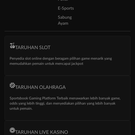
E-Sports
Sabung
Ayam
TARUHAN SLOT
Penyedia slot online dengan beragam pilihan game menarik yang
memudahkan pemain untuk mencapai jackpot
TARUHAN OLAHRAGA
Sportsbook Gaming Platform Terbaik menawarkan lebih banyak game,
odds yang lebih tinggi, dan menyediakan pilihan yang lebih banyak
untuk pemain.
TARUHAN LIVE KASINO