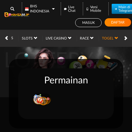
BHS
Live
Versi
Main di
Chat
Mobile
Telegra
INDONESIA
DAFTAR
MASUK
 GAMES
SLOTS
LIVE CASINO
RACE
TOGEL
OL
Permainan
i