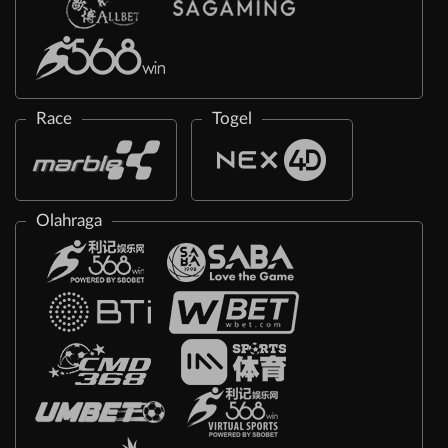
Race
Togel
Olahraga