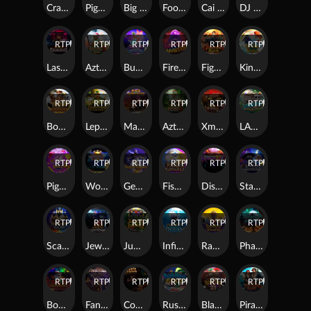
Crazy Bounty
Piggy Bank Gold
Big Net Bass
Football Fever
Cai Shen Fortune
DJ Fever
RTP
79%
RTP
92%
RTP
93%
RTP
80%
RTP
95%
RTP
83%
Last Samurai
Aztec: Bonus Hunt 2 Xmas
Bunny to the Moon
Firefly Hunter
Fighting Bull
Kingyo Riches
RTP
83%
RTP
80%
RTP
95%
RTP
81%
RTP
83%
RTP
84%
Book of Safari
Leprechaun’s Fortune
Mace of Hercules
Aztec: Bonus Hunt 2
Xmas Gift Delight
LABUBU: Fall In Wild
RTP
83%
RTP
93%
RTP
85%
RTP
82%
RTP
87%
RTP
91%
Piggy Bank Gold 2
World Cup Final
Genie Mystery
Fish Prawn Crab Bonanza
Disco 777
Starry Adventure
RTP
82%
RTP
85%
RTP
88%
RTP
85%
RTP
87%
RTP
91%
Scale of Heaven: Anubis
Jewel Mastermind
Jumanji Bonanza
Infinity Ocean
Ramakien Blessing
Phantom Multiplier
RTP
84%
RTP
92%
RTP
80%
RTP
85%
RTP
83%
RTP
91%
Boom of Prosperity
Fantastic Beast
Cookie Hunter
Rush Hour Gold
BlackJack21
Pirate Treasure Hunt