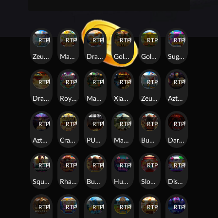
RTP
97%
RTP
95%
RTP
96%
RTP
95%
RTP
98%
RTP
95%
Zeustrike
Mahjong Roar
Dragon Chi's Quest 2
Golden Egypt
Golden Football
Sugar Crush
RTP
97%
RTP
97%
RTP
96%
RTP
98%
RTP
98%
RTP
98%
Dragon Chi’s Quest
Royal Ace
Maya: Elemental Totem 2
Xiang Qi Ways 2
Zeustrike Xmas
Aztec: Gold Temple
RTP
96%
RTP
96%
RTP
95%
RTP
96%
RTP
95%
RTP
95%
Aztec: Bonus Hunt
Crazy Bounty: Jackpot
PUBG2
Maya: Elemental Totem
Buffalo Rush
Dark Ritual
RTP
95%
RTP
96%
RTP
81%
RTP
81%
RTP
95%
RTP
85%
Squid Game 2: Mukunghwa
Rhapsody of Muertos
Buffalo Rush HIGHROLLER
Hungry Slime
Slotto 4D
Disco 777 Hold and Win
RTP
79%
RTP
82%
RTP
86%
RTP
93%
RTP
82%
RTP
81%