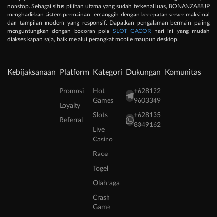
nonstop. Sebagai situs pilihan utama yang sudah terkenal luas, BONANZA88JP
menghadirkan sistem permainan tercanggih dengan kecepatan server maksimal
dan tampilan modern yang responsif. Dapatkan pengalaman bermain paling
menguntungkan dengan bocoran pola
SLOT GACOR
hari ini yang mudah
diakses kapan saja, baik melalui perangkat mobile maupun desktop.
Kebijaksanaan
Platform
Kategori
Dukungan
Komunitas
Promosi
Hot
+628122
Games
9603349
Loyalty
Slots
+628135
Referral
8349162
Live
Casino
Race
Togel
Olahraga
Crash
Game