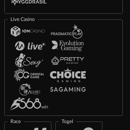
Live Casino
Race
Togel