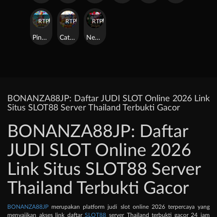
RTP
95%
RTP
91%
RTP
86%
Pinata Fest
Cat & Mouse
Nexus Gift Delight
BONANZA88JP: Daftar JUDI SLOT Online 2026 Link
Situs SLOT88 Server Thailand Terbukti Gacor
BONANZA88JP: Daftar
JUDI SLOT Online 2026
Link Situs SLOT88 Server
Thailand Terbukti Gacor
BONANZA88JP
merupakan platform judi slot online 2026 terpercaya yang
menyajikan akses link daftar
SLOT88
server Thailand terbukti gacor 24 jam