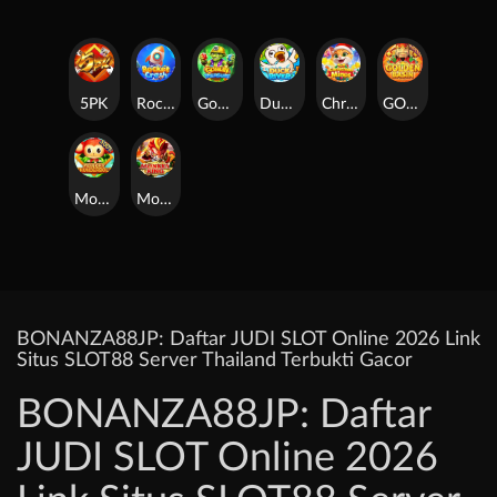
5PK
Rocket Crash
Goblin Treasure
Duck River
Christmas Mines
GOLDEN BASIN
Monkey Thunderbolt
Monkey King
BONANZA88JP: Daftar JUDI SLOT Online 2026 Link
Situs SLOT88 Server Thailand Terbukti Gacor
BONANZA88JP: Daftar
JUDI SLOT Online 2026