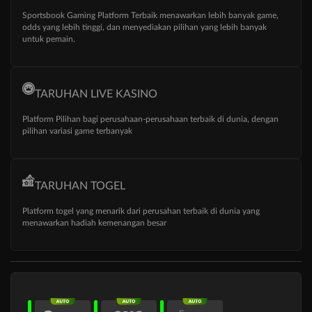
Sportsbook Gaming Platform Terbaik menawarkan lebih banyak game,
odds yang lebih tinggi, dan menyediakan pilihan yang lebih banyak
untuk pemain.
TARUHAN LIVE KASINO
Platform Pilihan bagi perusahaan-perusahaan terbaik di dunia, dengan
pilihan variasi game terbanyak
TARUHAN TOGEL
Platform togel yang menarik dari perusahan terbaik di dunia yang
menawarkan hadiah kemenangan besar