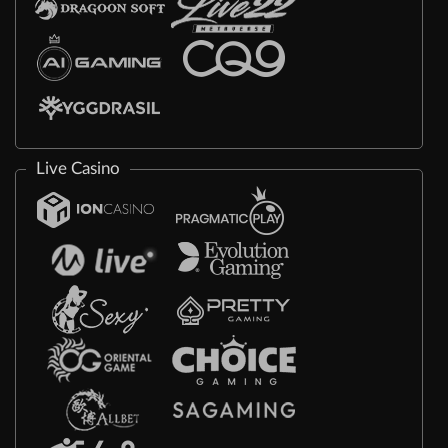
Live Casino