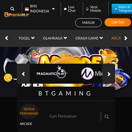
BHS
Live
Versi
Main di
Chat
Mobile
Telegra
INDONESIA
DAFTAR
MASUK
ACE
TOGEL
OLAHRAGA
CRASH GAME
ARCADE
BTGAMING
SEMUA
PERMAINAN
ARCADE