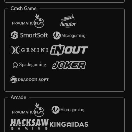
Crash Game
Arcade