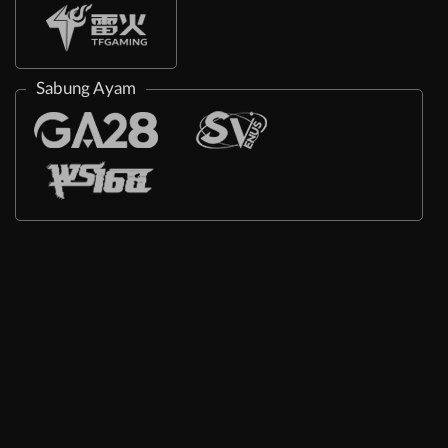
Sabung Ayam