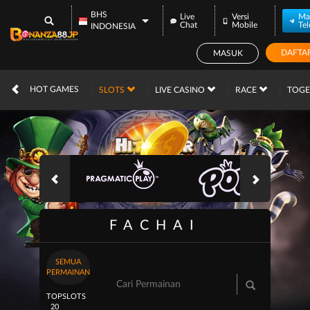
BHS
Live
Versi
Ma
Chat
Mobile
Te
INDONESIA
DAFTA
MASUK
IDR
12,745,843,
HOT GAMES
SLOTS
LIVE CASINO
RACE
TOG
FACHAI
SEMUA
PERMAINAN
TOP
SLOTS
20