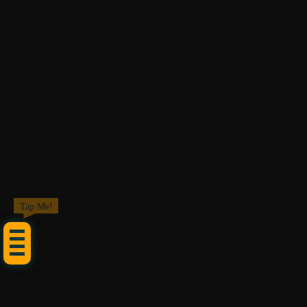
Tap Me!