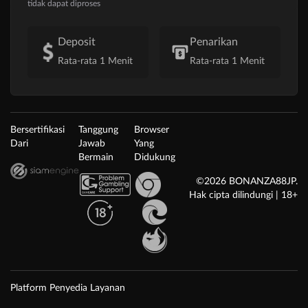
tidak dapat diproses
Deposit
Penarikan
Rata-rata 1 Menit
Rata-rata 1 Menit
Bersertifikasi
Tanggung
Browser
Dari
Jawab
Yang
Bermain
Didukung
©2026 BONANZA88JP.
Hak cipta dilindungi | 18+
Platform Penyedia Layanan