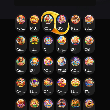
Poker Win
MUSCLE FORTUNE CAT
KONG ISLAND
GOLDEN IDOL
REVOLVER HARE
SUPER ELEMENTS 2
Queen of Inca 2
JUNGLE BANG BANG
DJ BOOM BOOM
Sugar Bang Bang 2
SUGAR BANG BANG PLUS
Chinese New Year Moreways
Queen of Inca
SUPER ELEMENTS
POKER WIN 2
ZEUS
GOLDEN GENIE
SUGAR BANG BANG
CHINESE NEW YEAR
LUXURY GOLDEN PANTHER
OPEN VAULT
CHILIHUAHUA
LUCKY FORTUNES
TREASURES OF ODIN