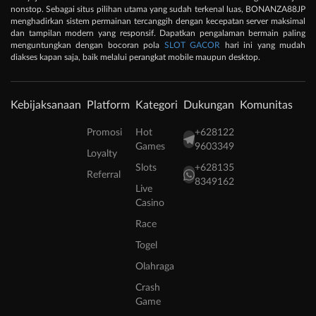
nonstop. Sebagai situs pilihan utama yang sudah terkenal luas, BONANZA88JP
menghadirkan sistem permainan tercanggih dengan kecepatan server maksimal
dan tampilan modern yang responsif. Dapatkan pengalaman bermain paling
menguntungkan dengan bocoran pola
SLOT GACOR
hari ini yang mudah
diakses kapan saja, baik melalui perangkat mobile maupun desktop.
Kebijaksanaan
Platform
Kategori
Dukungan
Komunitas
Promosi
Hot
+628122
Games
9603349
Loyalty
Slots
+628135
Referral
8349162
Live
Casino
Race
Togel
Olahraga
Crash
Game