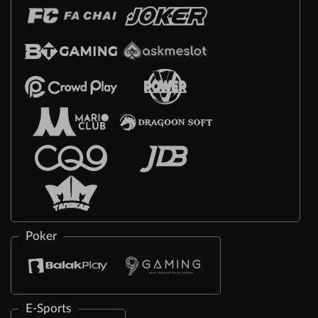
Poker
E-Sports