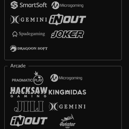
Arcade