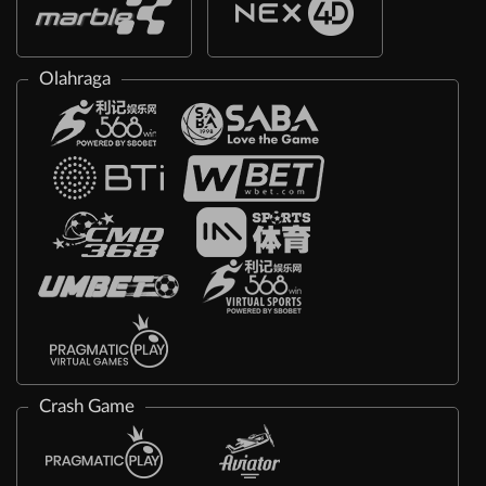
Olahraga
Crash Game