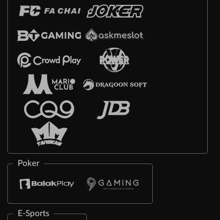
Poker
E-Sports