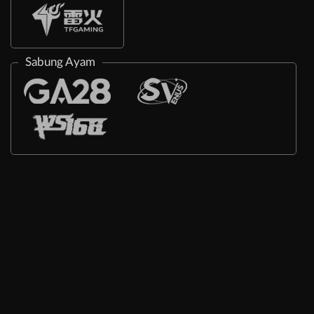
Sabung Ayam