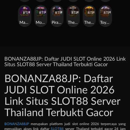
RTP
88%
RTP
89%
RTP
84%
RTP
92%
RTP
92%
RTP
86%
Magician
Monster Pop
Pirate Attack
The Beauties
The Pharaoh
Toy Soldiers
BONANZA88JP: Daftar JUDI SLOT Online 2026 Link
Situs SLOT88 Server Thailand Terbukti Gacor
BONANZA88JP: Daftar
JUDI SLOT Online 2026
Link Situs SLOT88 Server
Thailand Terbukti Gacor
BONANZA88JP
merupakan platform judi slot online 2026 terpercaya yang
menyajikan akses link daftar
SLOT88
server Thailand terbukti gacor 24 jam