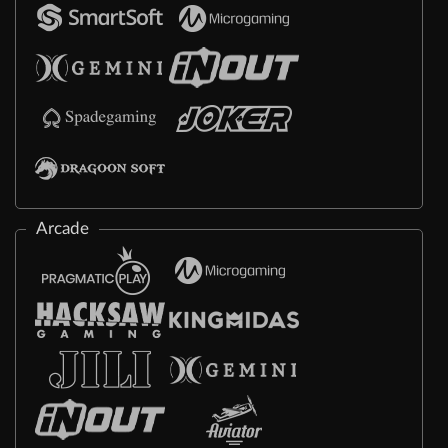
Arcade