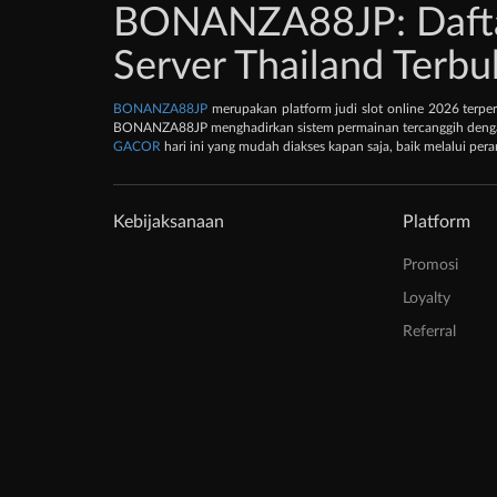
BONANZA88JP: Daftar
Server Thailand Terbu
BONANZA88JP
merupakan platform judi slot online 2026 terper
BONANZA88JP menghadirkan sistem permainan tercanggih dengan
GACOR
hari ini yang mudah diakses kapan saja, baik melalui pe
Kebijaksanaan
Platform
Promosi
Loyalty
Referral