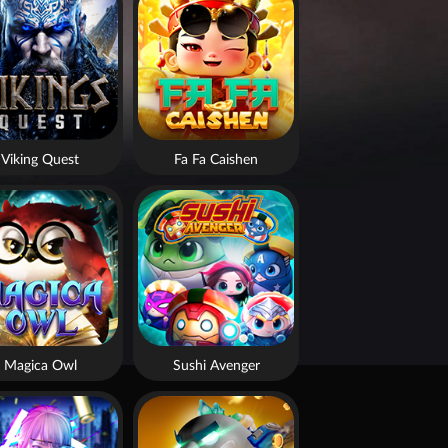
Viking Quest
Fa Fa Caishen
Magica Owl
Sushi Avenger