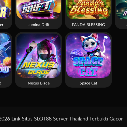
er
Lumina Drift
PANDA BLESSING
d
Nexus Blade
Space Cat
26 Link Situs SLOT88 Server Thailand Terbukti Gacor