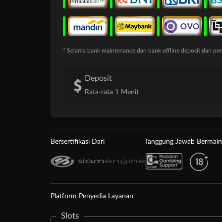
* Selama bank maintenance dan bank offline deposit dan pen
Deposit
Rata-rata 1 Menit
Bersertifikasi Dari
Tanggung Jawab Bermain
Platform Penyedia Layanan
Slots