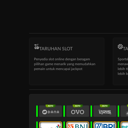
TARUHAN SLOT
T
Penyedia slot online dengan beragam
Sports
pilihan game menarik yang memudahkan
menawa
pemain untuk mencapai jackpot
lebih 
lebih 