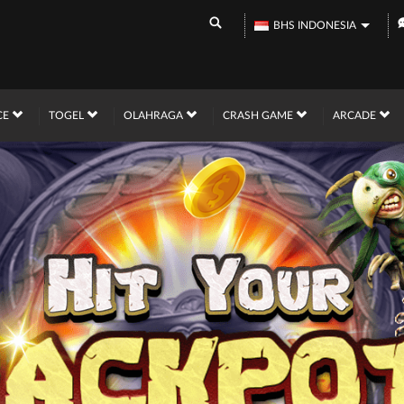
BHS INDONESIA
CE
TOGEL
OLAHRAGA
CRASH GAME
ARCADE