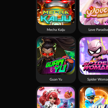
Mecha Kaiju
Love Paradis
Guan Yu
Spider Woma