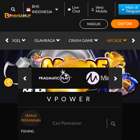
BHS
Live
Versi
Main di
Chat
Mobile
Telegra
INDONESIA
DAFTAR
MASUK
TOGEL
OLAHRAGA
CRASH GAME
ARCADE
P
VPOWER
SEMUA
PERMAINAN
FISHING