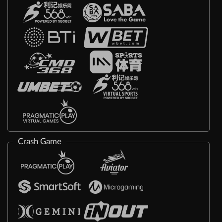
Crash Game