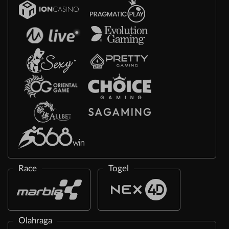
Race
Togel
Olahraga