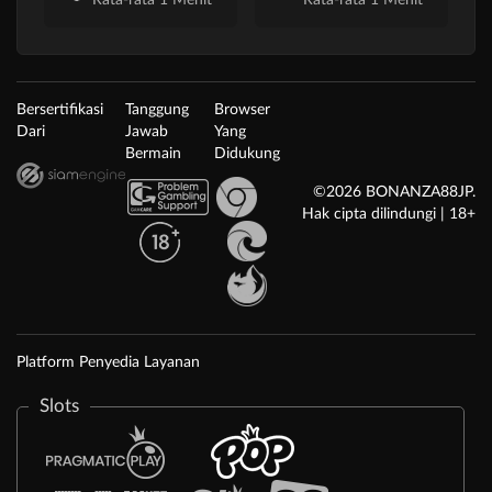
Bersertifikasi
Tanggung
Browser
Dari
Jawab
Yang
Bermain
Didukung
©2026 BONANZA88JP.
Hak cipta dilindungi | 18+
Platform Penyedia Layanan
Slots