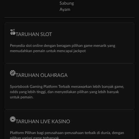
Sabung
Ayam
TARUHAN SLOT
Penyedia slot online dengan beragam pilihan game menarik yang
memudahkan pemain untuk mencapai jackpot
TARUHAN OLAHRAGA
Sportsbook Gaming Platform Terbaik menawarkan lebih banyak game,
odds yang lebih tinggi, dan menyediakan pilihan yang lebih banyak
untuk pemain.
TARUHAN LIVE KASINO
Platform Pilihan bagi perusahaan-perusahaan terbaik di dunia, dengan
pilihan variasi game terbanyak