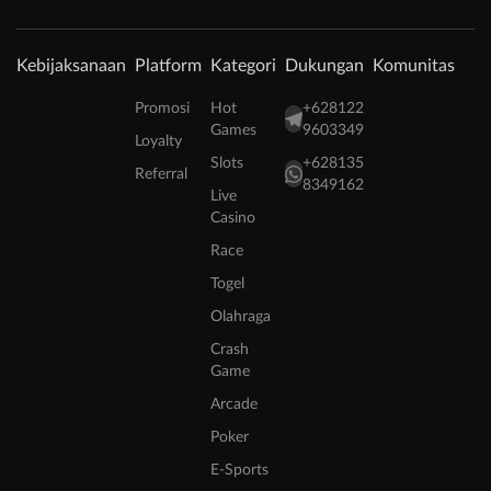
Kebijaksanaan
Platform
Kategori
Dukungan
Komunitas
Promosi
Hot
+628122
Games
9603349
Loyalty
Slots
+628135
Referral
8349162
Live
Casino
Race
Togel
Olahraga
Crash
Game
Arcade
Poker
E-Sports