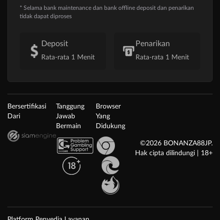
* Selama bank maintenance dan bank offline deposit dan penarikan
tidak dapat diproses
Deposit
Penarikan
Rata-rata 1 Menit
Rata-rata 1 Menit
Bersertifikasi
Tanggung
Browser
Dari
Jawab
Yang
Bermain
Didukung
©2026 BONANZA88JP.
Hak cipta dilindungi | 18+
Platform Penyedia Layanan