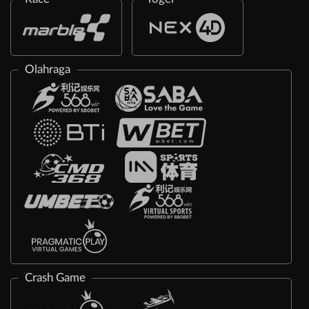
Olahraga
Crash Game