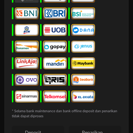
* Selama bank maintenance dan bank offline deposit dan penarikan
tidak dapat diproses
Deposit
Penarikan