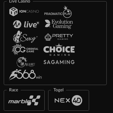
Live Casino
Race
Togel