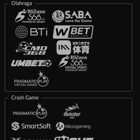
Olahraga
Crash Game