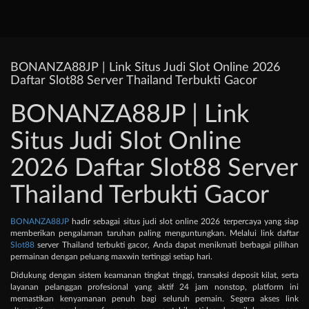
BONANZA88JP | Link Situs Judi Slot Online 2026
Daftar Slot88 Server Thailand Terbukti Gacor
BONANZA88JP | Link
Situs Judi Slot Online
2026 Daftar Slot88 Server
Thailand Terbukti Gacor
BONANZA88JP
hadir sebagai situs judi slot online 2026 terpercaya yang siap
memberikan pengalaman taruhan paling menguntungkan. Melalui link daftar
Slot88
server Thailand terbukti gacor, Anda dapat menikmati berbagai pilihan
permainan dengan peluang maxwin tertinggi setiap hari.
Didukung dengan sistem keamanan tingkat tinggi, transaksi deposit kilat, serta
layanan pelanggan profesional yang aktif 24 jam nonstop, platform ini
memastikan kenyamanan penuh bagi seluruh pemain. Segera akses link