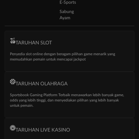
E-Sports
Sabung
Ayam
TARUHAN SLOT
Penyedia slot online dengan beragam pilihan game menarik yang
memudahkan pemain untuk mencapai jackpot
TARUHAN OLAHRAGA
Sportsbook Gaming Platform Terbaik menawarkan lebih banyak game,
odds yang lebih tinggi, dan menyediakan pilihan yang lebih banyak
untuk pemain.
TARUHAN LIVE KASINO