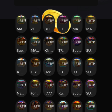
RTP
97%
RTP
96%
RTP
97%
RTP
96%
RTP
95%
RTP
98%
MAHJONG：ORIGIN
ZEUS OF OLYMPUS
BOUNTY EXPRESS
ELECTRIC ZEUS
MAHJONG: ORIGIN 2
MAHJONG WAYS 3+
RTP
95%
RTP
98%
RTP
95%
RTP
96%
RTP
98%
RTP
95%
Super Boom
MAHJONG WAYS 3
KNIGHT ARTHUR
TREASURES OF AZTEC Z
Super Rich
SUPER AWESOME
RTP
96%
RTP
97%
RTP
98%
RTP
97%
RTP
95%
RTP
96%
ATHENA LUCKY SPREAD
HIYAS GEMS
Horde 2 Winter
SUPER GEMS
LUCKY ACE 2
SUPER GEMS 2
RTP
97%
RTP
98%
RTP
91%
RTP
81%
RTP
83%
RTP
80%
NECROMANCER SHA
For The Horde
777
Kung Hei
Super Win
SUGAR TEDDY
RTP
80%
RTP
93%
RTP
86%
RTP
87%
RTP
79%
RTP
90%