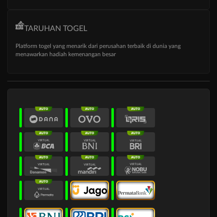
TARUHAN TOGEL
Platform togel yang menarik dari perusahan terbaik di dunia yang
menawarkan hadiah kemenangan besar