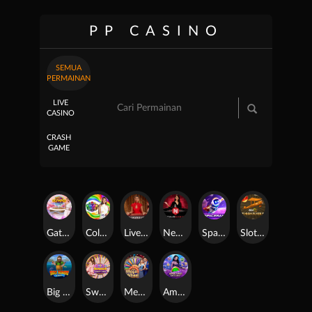
PP CASINO
SEMUA
PERMAINAN
LIVE
CASINO
CRASH
GAME
Gates of Olympus Roulette
Color Game Bonanza
Live Casino Lobby
Nexus Lounge
Spaceman
Slot88 High Flyer
Big Bass Crash
Sweet Bonanza Candyland
Mega Wheel
Amazing Baccarat