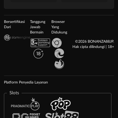
Bersertifikasi
Tanggung
Browser
Dari
Jawab
Yang
Bermain
Didukung
©2026 BONANZA88JP.
Hak cipta dilindungi | 18+
Platform Penyedia Layanan
Slots