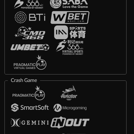
Crash Game