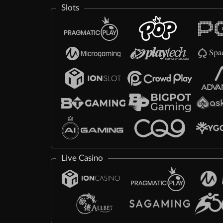
Slots
Live Casino