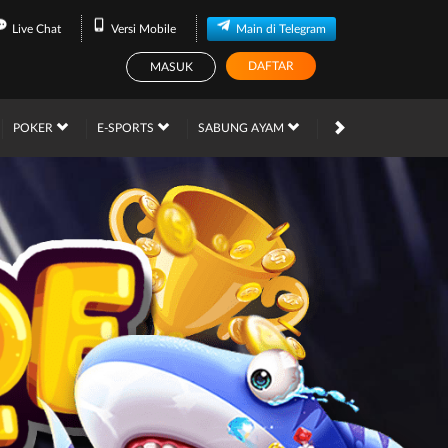
Live Chat
Versi Mobile
Main di Telegram
DAFTAR
MASUK
PROMOSI
POKER
E-SPORTS
SABUNG AYAM