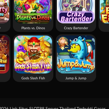
y
Plants vs. Dinos
Crazy Bartender
Gods Slash Fish
Jump & Jump
26 Link Situs SLOT88 Server Thailand Terbukti Gacor