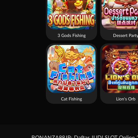
3 Gods Fishing
Dessert Part
Cat Fishing
Lion's Orb
BONANZA88JP: Daftar JUDI SLOT Online 20