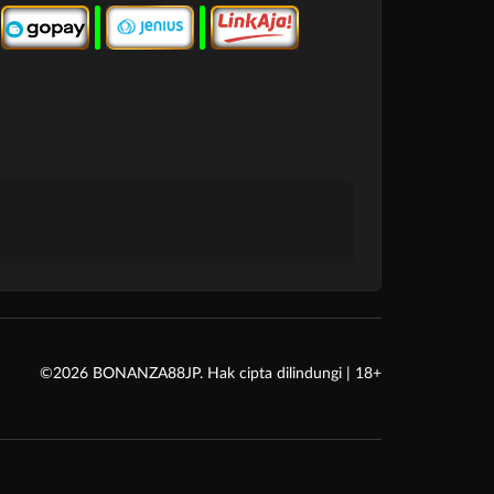
©2026 BONANZA88JP. Hak cipta dilindungi | 18+