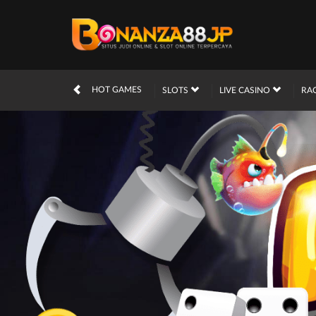
HOT GAMES
SLOTS
LIVE CASINO
RA