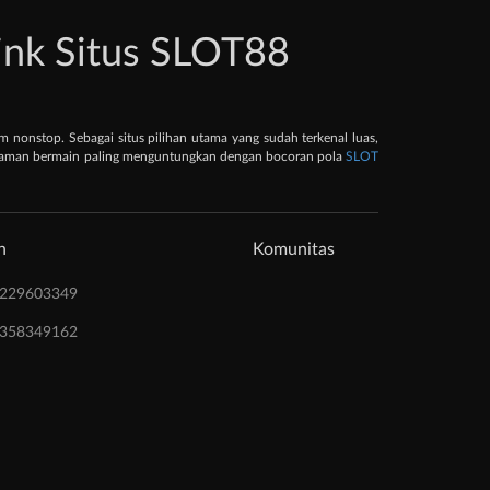
nk Situs SLOT88
am nonstop. Sebagai situs pilihan utama yang sudah terkenal luas,
alaman bermain paling menguntungkan dengan bocoran pola
SLOT
n
Komunitas
229603349
358349162