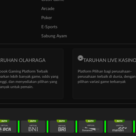
Arcade
Poker
E-Sports
Sabung Ayam
ARUHAN OLAHRAGA
TARUHAN LIVE KASIN
book Gaming Platform Terbaik
Platform Pilihan bagi perusahaan-
rkan lebih banyak game, odds yang
perusahaan terbaik di dunia, dengan
tinggi, dan menyediakan pilihan yang
pilihan variasi game terbanyak
banyak untuk pemain.