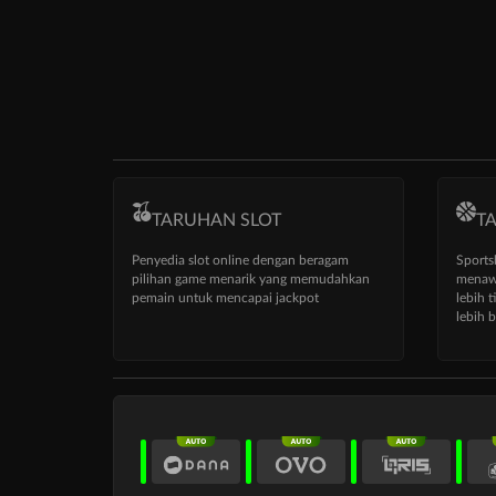
TARUHAN SLOT
T
Penyedia slot online dengan beragam
Sports
pilihan game menarik yang memudahkan
menawa
pemain untuk mencapai jackpot
lebih 
lebih 