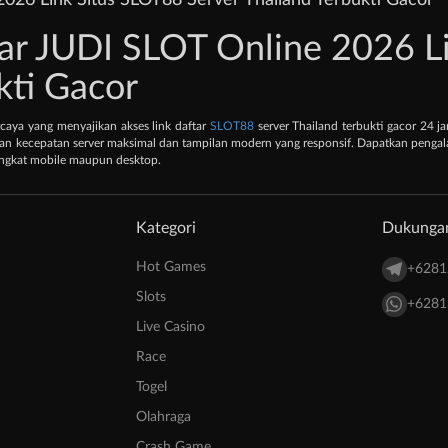
 JUDI SLOT Online 2026 Li
kti Gacor
caya yang menyajikan akses link daftar
SLOT88
server Thailand terbukti gacor 24 j
 kecepatan server maksimal dan tampilan modern yang responsif. Dapatkan peng
rangkat mobile maupun desktop.
Kategori
Dukunga
Hot Games
+6281
Slots
+6281
Live Casino
Race
Togel
Olahraga
Crash Game