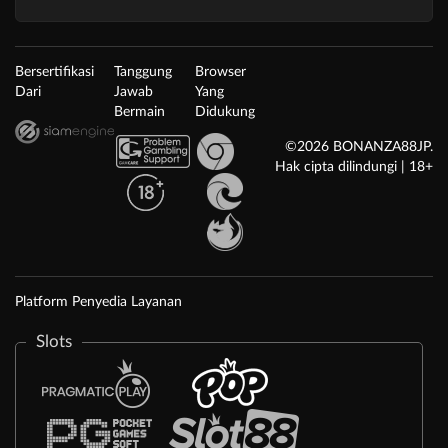
Bersertifikasi
Tanggung
Browser
Dari
Jawab
Yang
Bermain
Didukung
©2026 BONANZA88JP.
Hak cipta dilindungi | 18+
Platform Penyedia Layanan
Slots