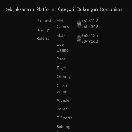
Kebijaksanaan
Platform
Kategori
Dukungan
Komunitas
Promosi
Hot
+628122
Games
9603349
Loyalty
Slots
+628135
Referral
8349162
Live
Casino
Race
Togel
Olahraga
Crash
Game
Arcade
Poker
E-Sports
Sabung