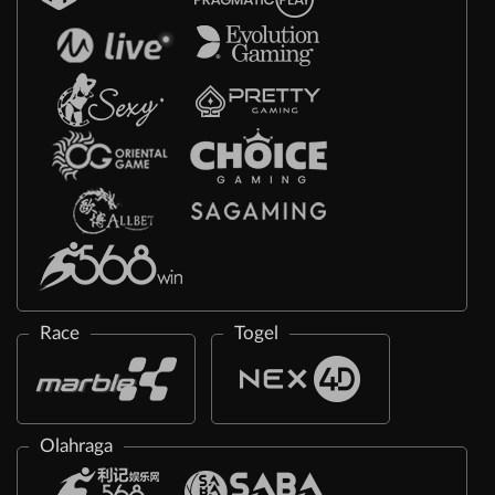
Race
Togel
Olahraga