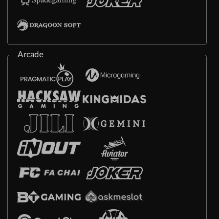
Arcade