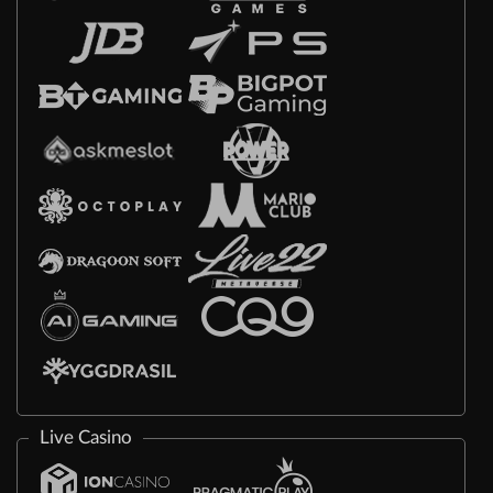
Live Casino